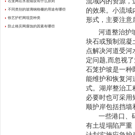
流域内的资源，
石笼网在水底铺设有什么原则
的效果。小流域
不同类别的玻璃钢格栅的用途有哪些
铁艺护栏网现货种类
形式，主要注意
防止格宾网腐蚀的因素有哪些
河道整治护坡
块石或预制混凝
点解决河道受河
定问题,而忽视了
石笼护坡是一种
能维护和恢复河
式。湖岸整治工
必要时也可采用
顺护岸包括挡墙
一些港口、码
有土堤塌陷严重