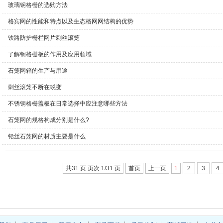
玻璃钢格栅的选购方法
格宾网的性能和特点以及生态格网网结构的优势
铁路防护栅栏网片刺丝滚笼
了解钢格栅板的作用及应用领域
石笼网箱的生产与用途
刺丝滚笼不断在蜕变
不锈钢格栅盖板在日常选择中应注意哪些方法
石笼网的规格构成分别是什么?
铅丝石笼网的材质主要是什么
共31 页 页次:1/31 页
首页
上一页
1
2
3
4