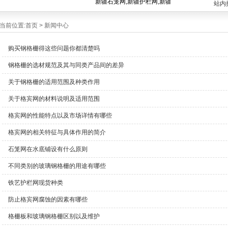
新疆石笼网,新疆护栏网,新疆格宾网,新疆钢格栅,新
站内
当前位置:
首页
>
新闻中心
购买钢格栅得这些问题你都清楚吗
钢格栅的选材规范及其与同类产品间的差异
关于钢格栅的适用范围及种类作用
关于格宾网的材料说明及适用范围
格宾网的性能特点以及市场详情有哪些
格宾网的相关特征与具体作用的简介
石笼网在水底铺设有什么原则
不同类别的玻璃钢格栅的用途有哪些
铁艺护栏网现货种类
防止格宾网腐蚀的因素有哪些
格栅板和玻璃钢格栅区别以及维护