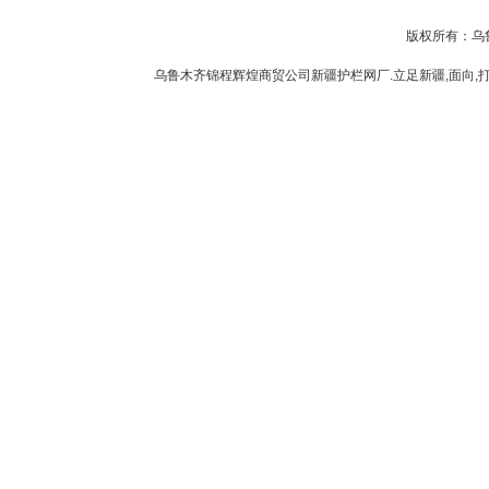
版权所有：乌
乌鲁木齐锦程辉煌商贸公司新疆护栏网厂.立足新疆,面向,