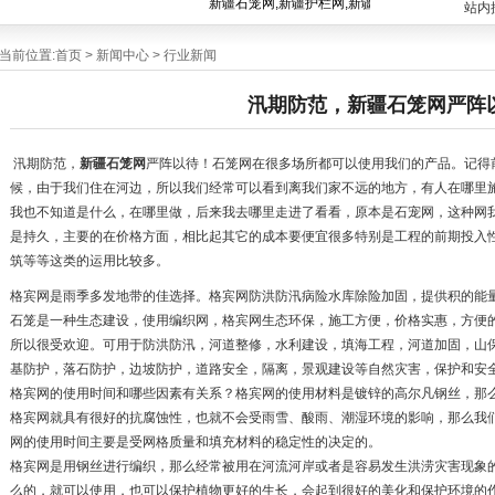
新疆石笼网,新疆护栏网,新疆格宾网,新疆钢格栅,新
站内
当前位置:
首页
>
新闻中心
>
行业新闻
汛期防范，新疆石笼网严阵
汛期防范，
新疆石笼网
严阵以待！石笼网在很多场所都可以使用我们的产品。记得
候，由于我们住在河边，所以我们经常可以看到离我们家不远的地方，有人在哪里
我也不知道是什么，在哪里做，后来我去哪里走进了看看，原本是石宠网，这种网
是持久，主要的在价格方面，相比起其它的成本要便宜很多特别是工程的前期投入
筑等等这类的运用比较多。
格宾网是雨季多发地带的佳选择。格宾网防洪防汛病险水库除险加固，提供积的能
石笼是一种生态建设，使用编织网，格宾网生态环保，施工方便，价格实惠，方便
所以很受欢迎。可用于防洪防汛，河道整修，水利建设，填海工程，河道加固，山
基防护，落石防护，边坡防护，道路安全，隔离，景观建设等自然灾害，保护和安
格宾网的使用时间和哪些因素有关系？格宾网的使用材料是镀锌的高尔凡钢丝，那
格宾网就具有很好的抗腐蚀性，也就不会受雨雪、酸雨、潮湿环境的影响，那么我
网的使用时间主要是受网格质量和填充材料的稳定性的决定的。
格宾网是用钢丝进行编织，那么经常被用在河流河岸或者是容易发生洪涝灾害现象
么的，就可以使用，也可以保护植物更好的生长，会起到很好的美化和保护环境的