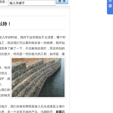
疆草原网
搜索：
以待！
前几年的时候，我对于这些我也不太清楚，哪个时
施工，然后我们可以看到有好多一些铁网，我开始
我简单了解了一下，不仅耐风吹雨打，而且特别的
性比较大，特别是一些比较大的工程，如河提、建
量。铅丝
的优点，
保护，路
全。
么我们的
们的格宾
的地方，我们在格宾网里面放入石头或者是土壤什
作用，是一个非常不错的产品。汛期防范，
新疆石