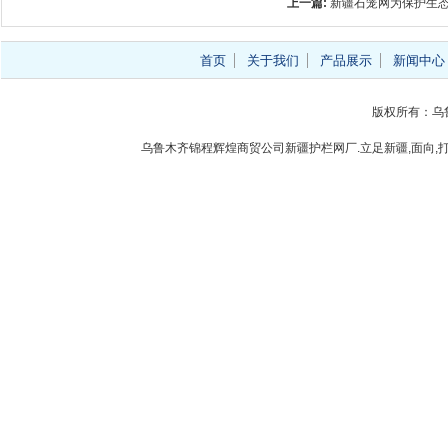
上一篇:
新疆石笼网为保护生
首页
关于我们
产品展示
新闻中心
版权所有：乌
乌鲁木齐锦程辉煌商贸公司新疆护栏网厂.立足新疆,面向,