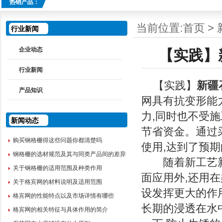
热销产品：
当前位置:
首页
>
行业新闻
企业动态
【实践】
行业新闻
【实践】
新疆
产品知识
网具有抗变形能
力,同时也不受施
新闻动态
节省资金。通过
购买钢格栅得这些问题你都清楚吗
使用,达到了预
钢格栅的选材规范及其与同类产品间的差异
随着新工艺新技
关于钢格栅的适用范围及种类作用
面应用外,还用
关于格宾网的材料说明及适用范围
设发挥更大的作
格宾网的性能特点以及市场详情有哪些
长期的浸透在水中
格宾网的相关特征与具体作用的简介