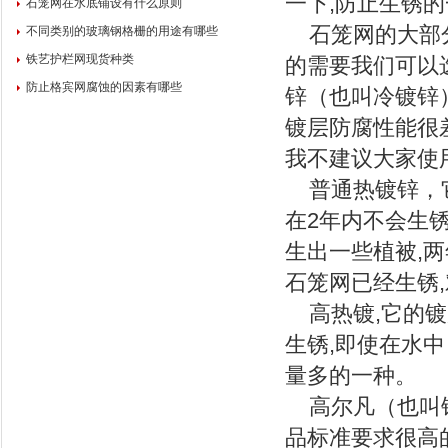
一下,防止生锈
石笼网在水底铺设有什么原则
石笼网的大部分
不同类别的玻璃钢格栅的用途有哪些
铁艺护栏网现货种类
的需要我们可以
防止格宾网腐蚀的因素有哪些
锌（也叫冷镀锌）
镀层防腐性能很
我不建议大家使
普通热镀锌，它
在2年内不会生锈
生出一些植被,
石笼网已经生锈
高热镀,它的镀层
生锈,即使在水
量多的一种。
高尔凡（也叫锌
品标准要求很高