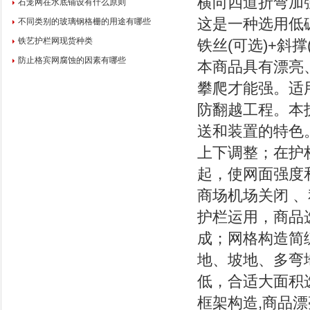
横向四道折弯加
石笼网在水底铺设有什么原则
这是一种选用低
不同类别的玻璃钢格栅的用途有哪些
铁艺护栏网现货种类
铁丝(可选)+斜
防止格宾网腐蚀的因素有哪些
本商品具有漂亮
攀爬才能强。适
防翻越工程。本
送和装置的特色
上下调整；在护
起，使网面强度
商场机场关闭 
护栏运用，商品
成；网格构造简
地、坡地、多弯
低，合适大面积
框架构造,商品漂