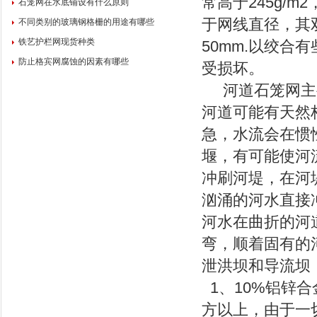
常高于245g/
石笼网在水底铺设有什么原则
于网线直径，其
不同类别的玻璃钢格栅的用途有哪些
铁艺护栏网现货种类
50mm.以绞合
防止格宾网腐蚀的因素有哪些
受损坏。
河道石笼网主要
河道可能有天然
急，水流会在惯
堰，有可能使河
冲刷河堤，在河
汹涌的河水直接
河水在曲折的河
弯，顺着固有的
泄洪坝和导流坝
1、10%铝锌合
方以上，由于一