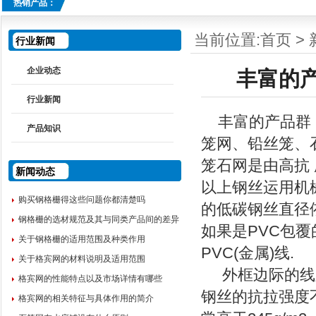
热销产品：
当前位置:
首页
>
行业新闻
企业动态
丰富的
行业新闻
丰富的产品群
产品知识
笼网、铅丝笼、
笼石网是由高抗
新闻动态
以上钢丝运用机械织
购买钢格栅得这些问题你都清楚吗
的低碳钢丝直径依
钢格栅的选材规范及其与同类产品间的差异
如果是PVC包覆
关于钢格栅的适用范围及种类作用
PVC(金属)线.
关于格宾网的材料说明及适用范围
外框边际的线
格宾网的性能特点以及市场详情有哪些
钢丝的抗拉强度不
格宾网的相关特征与具体作用的简介