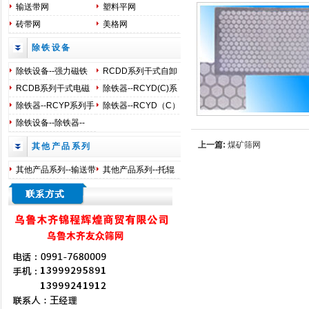
输送带网
塑料平网
砖带网
美格网
除铁设备
除铁设备--强力磁铁
RCDD系列干式自卸
式电磁除铁器
RCDB系列干式电磁
除铁器--RCYD(C)系
除铁器
列磁自卸式除铁器
除铁器--RCYP系列手
除铁器--RCYD（C）
动磁除铁器
系列磁自缷式除铁器
除铁设备--除铁器--
RCYB系列悬挂式磁
上一篇:
煤矿筛网
其他产品系列
除铁器
其他产品系列--输送带
其他产品系列--托辊