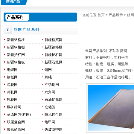
热销产品：
当前位置:
首页
>
产品展示
>
丝网
产品系列
丝网产品系列
新疆钢格板
新疆格宾网
新疆钢格栅
新疆钢格栅
丝网产品系列--石油矿筛网
新疆护栏网
新疆护栏网
材料：不锈钢丝，塑料平网
新疆钢格板
新疆石笼网
特性：耐磨，耐腐，耐温等
电焊网
铜网
规格：板厚：0.3-8mm,短节矩：
钢板网
刺绳
用途：石油工业作震动筛用。
勾花网
不锈钢网
冲孔网
六角网
轧花网
石油矿筛网
煤矿筛网
仓储笼
草原网(牛栏网)
防风抑尘网
双层复合网
龟甲网
聚氨酯筛网
边坡防护网