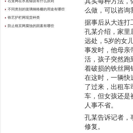
其实每种方法，
石笼网在水底铺设有什么原则
么做，可以咨询
不同类别的玻璃钢格栅的用途有哪些
铁艺护栏网现货种类
据事后从大连打
防止格宾网腐蚀的因素有哪些
孔某介绍，家里
远处，5岁的女
事发时，他母亲
活，孩子突然跑
着破损的铁丝网
在这时，一辆快
了过来，出租车
车，但女孩还是
人事不省。
孔某告诉记者，
修复。