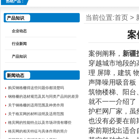
热销产品：
当前位置:
首页
>
产品知识
企业动态
案
行业新闻
案例阐释，
新疆
产品知识
穿越城市地段的
理 屏障，建筑
新闻动态
声降噪用吸音板
购买钢格栅得这些问题你都清楚吗
筑物楼梯、阳台
钢格栅的选材规范及其与同类产品间的差异
就不一一介绍了
关于钢格栅的适用范围及种类作用
护栏网厂家，虽
关于格宾网的材料说明及适用范围
也没有必要在前
格宾网的性能特点以及市场详情有哪些
家前期找出适合
格宾网的相关特征与具体作用的简介