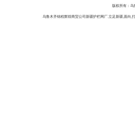
版权所有：乌
乌鲁木齐锦程辉煌商贸公司新疆护栏网厂.立足新疆,面向,