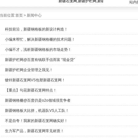
新疆石笼网,新疆护栏网,新疆格宾网,新疆钢格栅,新
站内
当前位置:
首页
>
新闻中心
科技前沿，新疆钢格板的新设计构造！
小编来帮忙，解决新疆钢格栅的技术问题！
小编不才，浅析新疆钢格板的市场走势！
新疆护栏网@百度有钱联手信而富 “现金贷”
新疆护栏网企业管理之我见！
镀锌新疆石笼网VS包塑新疆石笼网！
【重点】勾花新疆石笼网特点！
新疆钢格栅@百度仍是o2o领域强竞争者
新疆钢格板大比拼，机器队VS人工队！
不是自夸！我家的新疆石笼网确实好！
生力军产品，新疆石笼网常见材质！